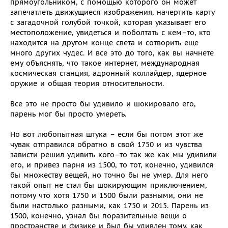
прямоугольником, с помощью которого он может
запечатлеть движущиеся изображения, начертить карту
с загадочной голубой точкой, которая указывает его
местоположение, увидеться и поболтать с кем–то, кто
находится на другом конце света и сотворить еще
много других чудес. И все это до того, как вы начнете
ему объяснять, что такое интернет, международная
космическая станция, адронный коллайдер, ядерное
оружие и общая теория относительности.
Все это не просто бы удивило и шокировало его,
парень мог бы просто умереть.
Но вот любопытная штука – если бы потом этот же
чувак отправился обратно в свой 1750 и из чувства
зависти решил удивить кого–то так же как мы удивили
его, и привез парня из 1500, то тот, конечно, удивился
бы множеству вещей, но точно бы не умер. Для него
такой опыт не стал бы шокирующим приключением,
потому что хотя 1750 и 1500 были разными, они не
были настолько разными, как 1750 и 2015. Парень из
1500, конечно, узнал бы поразительные вещи о
пространстве и физике и был бы удивлен тому, как