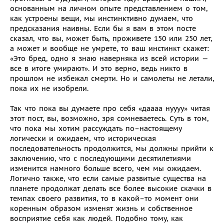
основанным на личном опыте представлением о том,
как устроены вещи, мы инстинктивно думаем, что
предсказания наивны. Если бы я вам в этом посте
сказал, что вы, может быть, проживете 150 или 250 лет,
а может и вообще не умрете, то ваш инстинкт скажет:
«Это бред, одно я знаю наверняка из всей истории —
все в итоге умирают». И это верно, ведь никто в
прошлом не избежал смерти. Но и самолеты не летали,
пока их не изобрели.
Так что пока вы думаете про себя «даааа нуууу» читая
этот пост, вы, возможно, зря сомневаетесь. Суть в том,
что пока мы хотим рассуждать по–настоящему
логически и ожидаем, что историческая
последовательность продолжится, мы должны прийти к
заключению, что с последующими десятилетиями
изменится намного больше всего, чем мы ожидаем.
Логично также, что если самые развитые существа на
планете продолжат делать все более высокие скачки в
темпах своего развития, то в какой–то момент они
коренным образом изменят жизнь и собственное
восприятие себя как людей. Подобно тому, как